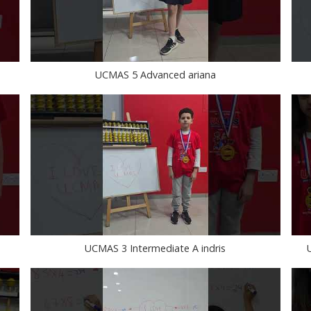
UCMAS 5 Advanced ariana
UCMAS 3 Intermediate A indris