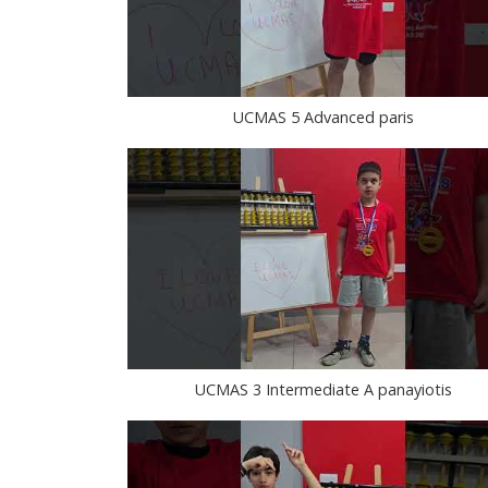
UCMAS 5 Advanced paris
UCMAS 3 Intermediate A panayiotis