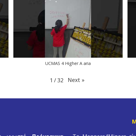
UCMAS 4 Higher A aria
Next
»
1
/
32
M