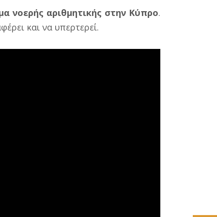
μα νοερής αριθμητικής στην Κύπρο
.
αφέρει και να υπερτερεί.