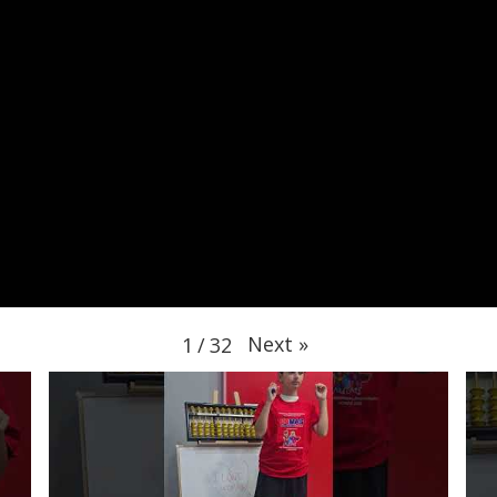
Next
»
1
/
32