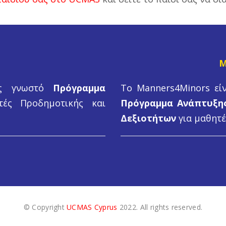
M
ως γνωστό
Πρόγραμμα
Το Manners4Minors εί
ές Προδημοτικής και
Πρόγραμμα
Ανάπτυξης
Δεξιοτήτων
για μαθητέ
© Copyright
UCMAS Cyprus
2022. All rights reserved.