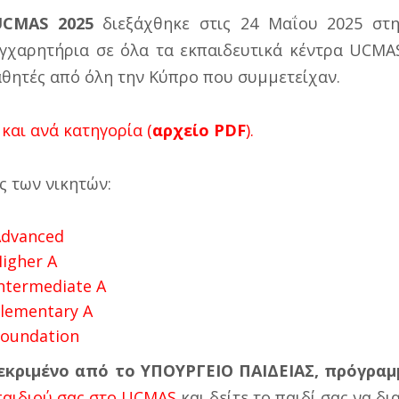
UCMAS 2025
διεξάχθηκε στις 24 Μαΐου 2025 στ
υγχαρητήρια σε όλα τα εκπαιδευτικά κέντρα UCMA
αθητές από όλη την Κύπρο που συμμετείχαν.
 και ανά κατηγορία (
αρχείο PDF
).
ς των νικητών:
Advanced
igher A
ntermediate A
lementary A
Foundation
εκριμένο από το ΥΠΟΥΡΓΕΙΟ ΠΑΙΔΕΙΑΣ, πρόγραμ
παιδιού σας στο UCMAS
και δείτε το παιδί σας να δι