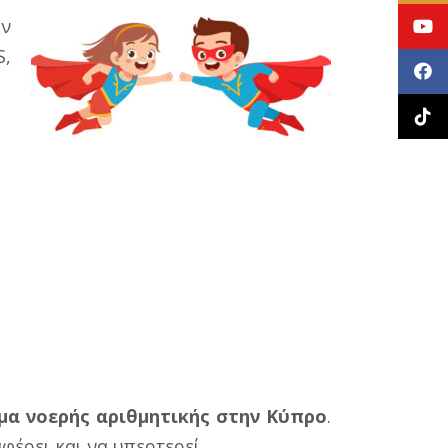
ην
S,
μα νοερής αριθμητικής στην Κύπρο
.
αφέρει και να υπερτερεί.