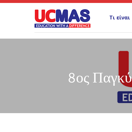
Τι είναι
8ος Παγκύ